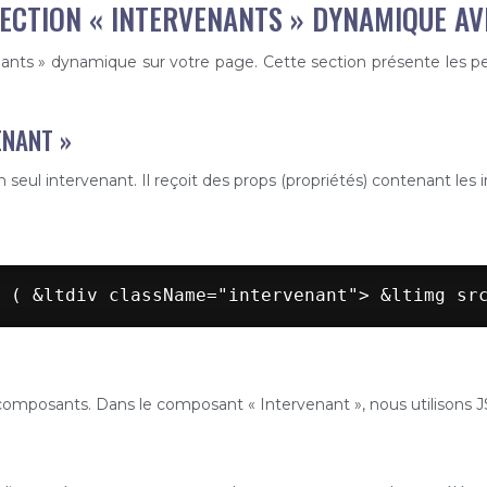
SECTION « INTERVENANTS » DYNAMIQUE AV
enants » dynamique sur votre page. Cette section présente les 
ENANT »
eul intervenant. Il reçoit des props (propriétés) contenant les in
 ( &ltdiv className="intervenant"> &ltimg sr
 composants. Dans le composant « Intervenant », nous utilisons J