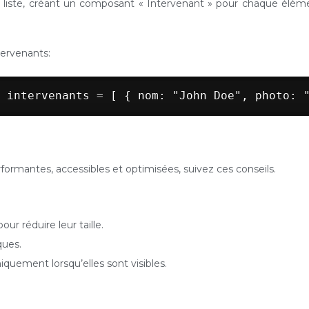
ne liste, créant un composant « Intervenant » pour chaque élé
tervenants:
 intervenants = [ { nom: "John Doe", photo: 
rformantes, accessibles et optimisées, suivez ces conseils.
r réduire leur taille.
ques.
iquement lorsqu’elles sont visibles.