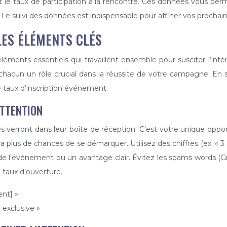
et le taux de participation à la rencontre. Ces données vous perme
Le suivi des données est indispensable pour affiner vos prochain
 LES ÉLÉMENTS CLÉS
ents essentiels qui travaillent ensemble pour susciter l’intérêt d
t chacun un rôle crucial dans la réussite de votre campagne. E
e taux d’inscription événement.
ATTENTION
s verront dans leur boîte de réception. C’est votre unique opport
aura plus de chances de se démarquer. Utilisez des chiffres (ex: «
 l’événement ou un avantage clair. Évitez les spams words (Gratui
 taux d’ouverture.
ent] »
 exclusive »