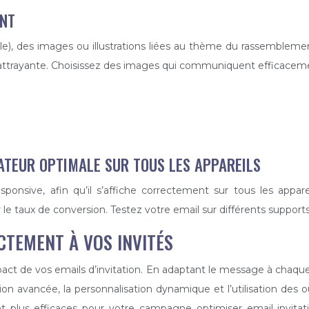
ENT
ble), des images ou illustrations liées au thème du rassemblem
 plus attrayante. Choisissez des images qui communiquent effica
SATEUR OPTIMALE SUR TOUS LES APPAREILS
nsive, afin qu’il s’affiche correctement sur tous les appare
r le taux de conversion. Testez votre email sur différents support
CTEMENT À VOS INVITÉS
mpact de vos emails d’invitation. En adaptant le message à chaq
n avancée, la personnalisation dynamique et l’utilisation des
et plus efficaces pour votre campagne optimiser email invita