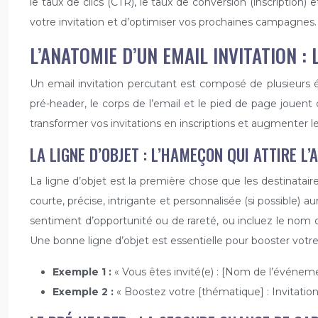
le taux de clics (CTR), le taux de conversion (inscription) 
votre invitation et d’optimiser vos prochaines campagnes. 
L’ANATOMIE D’UN EMAIL INVITATION :
Un email invitation percutant est composé de plusieurs élém
pré-header, le corps de l’email et le pied de page jouen
transformer vos invitations en inscriptions et augmenter l
LA LIGNE D’OBJET : L’HAMEÇON QUI ATTIRE L’
La ligne d’objet est la première chose que les destinataire
courte, précise, intrigante et personnalisée (si possible) 
sentiment d’opportunité ou de rareté, ou incluez le nom de
Une bonne ligne d’objet est essentielle pour booster votre
Exemple 1 :
« Vous êtes invité(e) : [Nom de l’événem
Exemple 2 :
« Boostez votre [thématique] : Invitation