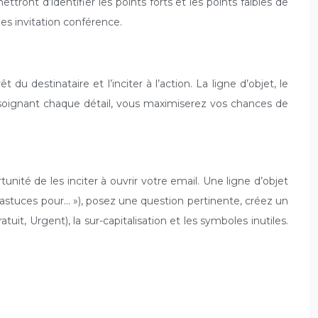
ttront d’identifier les points forts et les points faibles de
es invitation conférence.
u destinataire et l’inciter à l’action. La ligne d’objet, le
n soignant chaque détail, vous maximiserez vos chances de
unité de les inciter à ouvrir votre email. Une ligne d’objet
 3 astuces pour… »), posez une question pertinente, créez un
t, Urgent), la sur-capitalisation et les symboles inutiles.