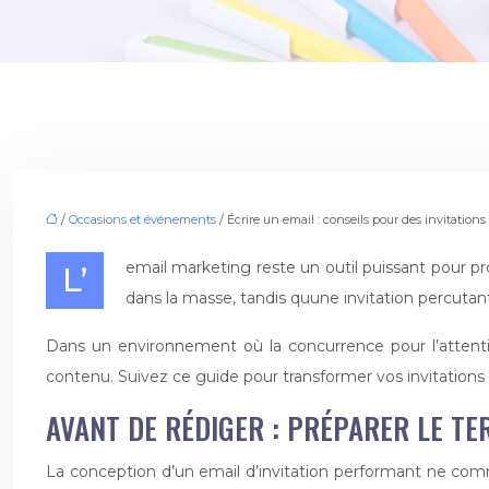
/
Occasions et événements
/ Écrire un email : conseils pour des invitatio
L’email marketing reste un outil puissant pour promouvoir des événements, mais son efficacité repose sur la qualité de vos invitations. Un email mal conçu peut se perdre
dans la masse, tandis quune invitation percuta
Dans un environnement où la concurrence pour l’attention 
contenu. Suivez ce guide pour transformer vos invitations
AVANT DE RÉDIGER : PRÉPARER LE TE
La conception d’un email d’invitation performant ne comm