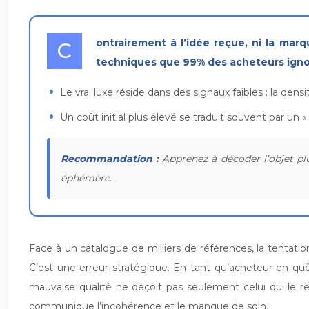
Contrairement à l’idée reçue, ni la marque ni le prix ne sont des indicateurs fiables de qualité. La véritable excellence se niche dans des détails
techniques que 99% des acheteurs igno
Le vrai luxe réside dans des signaux faibles : la de
Un coût initial plus élevé se traduit souvent par un 
Recommandation :
Apprenez à décoder l’objet plu
éphémère.
Face à un catalogue de milliers de références, la tentatio
C’est une erreur stratégique. En tant qu’acheteur en quê
mauvaise qualité ne déçoit pas seulement celui qui le reç
communique l’incohérence et le manque de soin.