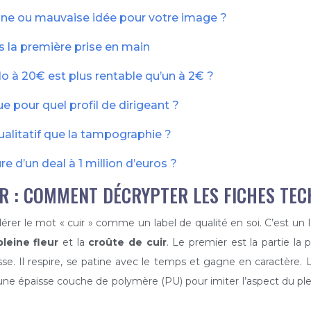
nne ou mauvaise idée pour votre image ?
ès la première prise en main
o à 20€ est plus rentable qu’un à 2€ ?
 pour quel profil de dirigeant ?
ualitatif que la tampographie ?
re d’un deal à 1 million d’euros ?
IR : COMMENT DÉCRYPTER LES FICHES TEC
rer le mot « cuir » comme un label de qualité en soi. C’est un le
pleine fleur
et la
croûte de cuir
. Le premier est la partie la 
sse. Il respire, se patine avec le temps et gagne en caractère. La
ne épaisse couche de polymère (PU) pour imiter l’aspect du pleine 