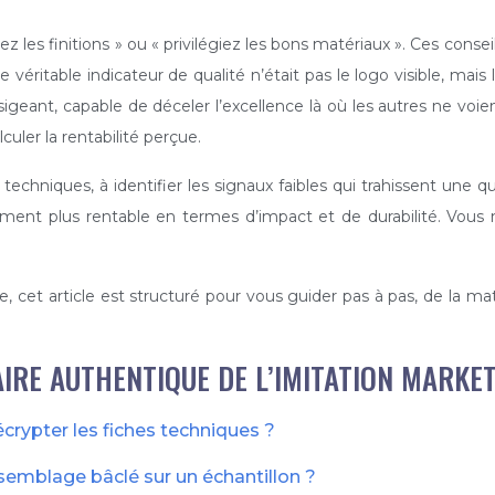
 les finitions » ou « privilégiez les bons matériaux ». Ces conseils
e véritable indicateur de qualité n’était pas le logo visible, mais 
sigeant, capable de déceler l’excellence là où les autres ne voie
culer la rentabilité perçue.
techniques, à identifier les signaux faibles qui trahissent une qua
niment plus rentable en termes d’impact et de durabilité. Vous
e, cet article est structuré pour vous guider pas à pas, de la mat
AIRE AUTHENTIQUE DE L’IMITATION MARKE
écrypter les fiches techniques ?
semblage bâclé sur un échantillon ?