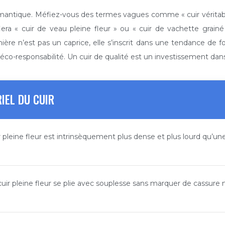
antique. Méfiez-vous des termes vagues comme « cuir véritable
iera « cuir de veau pleine fleur » ou « cuir de vachette grainé
re n’est pas un caprice, elle s’inscrit dans une tendance de fon
éco-responsabilité. Un cuir de qualité est un investissement dans 
IEL DU CUIR
ir pleine fleur est intrinsèquement plus dense et plus lourd qu’un
e cuir pleine fleur se plie avec souplesse sans marquer de cassure