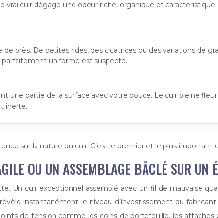
 Le vrai cuir dégage une odeur riche, organique et caractéristiqu
 de près. De petites rides, des cicatrices ou des variations de g
ce parfaitement uniforme est suspecte.
nt une partie de la surface avec votre pouce. Le cuir pleine fleu
t inerte.
rence sur la nature du cuir. C’est le premier et le plus important d
GILE OU UN ASSEMBLAGE BÂCLÉ SUR UN 
elette. Un cuir exceptionnel assemblé avec un fil de mauvaise q
 révèle instantanément le niveau d’investissement du fabricant 
points de tension comme les coins de portefeuille, les attaches d